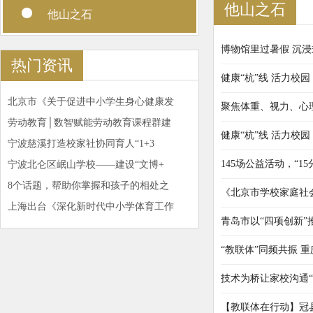
他山之石
他山之石
博物馆里过暑假 沉
热门资讯
健康“杭”线 活力校
北京市《关于促进中小学生身心健康发
聚焦体重、视力、心
劳动教育│数智赋能劳动教育课程群建
健康“杭”线 活力校
宁波慈溪打造校家社协同育人“1+3
145场公益活动，“
宁波北仑区岷山学校——建设“文博+
8个话题，帮助你掌握和孩子的相处之
《北京市学校家庭社
上海出台《深化新时代中小学体育工作
青岛市以“四项创新
“教联体”同频共振 
技术为桥让家校沟通“
【教联体在行动】冠